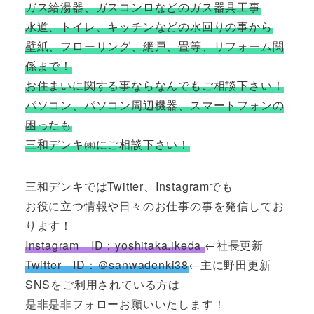
ガス給湯器、ガスコンロなどのガス器具工事
水道、トイレ、キッチンなどの水回りの事から
壁紙、フローリング、網戸、畳等、リフォーム関
係まで！
お住まいに関する事ならなんでもご相談下さい！
パソコン、パソコン周辺機器、スマートフォンの
困ったも
三和デンキ㈱にご相談下さい！
三和デンキではTwitter、Instagramでも
お役に立つ情報や日々のお仕事の事を発信してお
ります！
Instagram ID：yoshitaka.ikeda
←社長更新
Twitter ID：＠sanwadenki38
←主に野田更新
SNSをご利用されている方は
是非是非フォローお願いいたします！