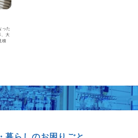
なった
 形、大
見積
・暮らしのお困りごと