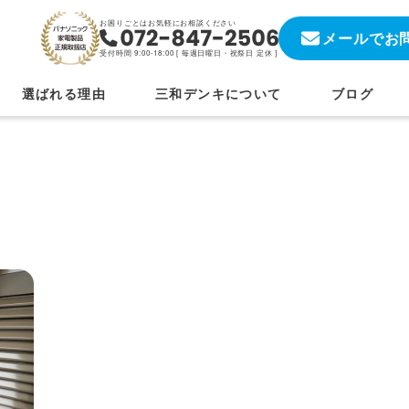
お困りごとはお気軽にお相談ください
メールでお
受付時間 9:00-18:00 [
毎週日曜日・祝祭日 定休
]
選ばれる理由
三和デンキについて
ブログ