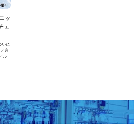
ニッ
チェ
ついに
（と言
ビル