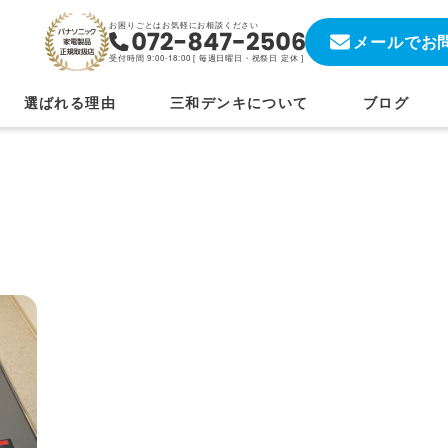
お困りごとはお気軽にお相談ください
メールでお
受付時間 9:00-18:00 [
毎週日曜日・祝祭日 定休
]
選ばれる理由
三和デンキについて
ブログ