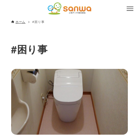
ホーム
#困り事
#困り事