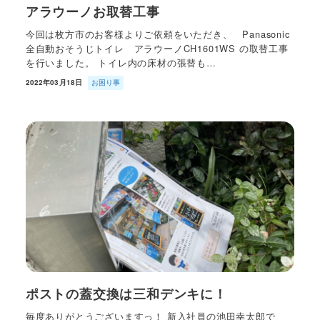
アラウーノお取替工事
今回は枚方市のお客様よりご依頼をいただき、 Panasonic
全自動おそうじトイレ アラウーノCH1601WS の取替工事
を行いました。 トイレ内の床材の張替も…
2022年03月18日
お困り事
ポストの蓋交換は三和デンキに！
毎度ありがとうございますっ！ 新入社員の池田幸太郎で