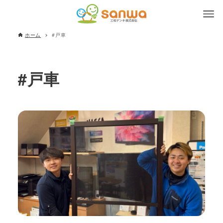
ホーム
#戸車
#戸車