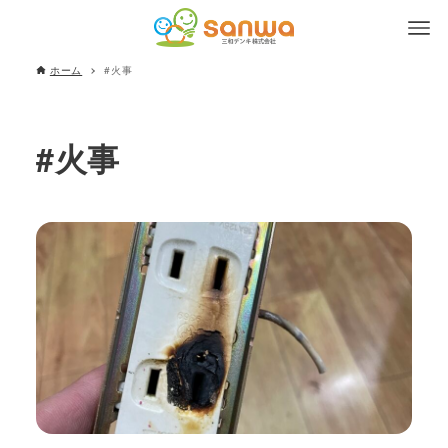
ホーム
#火事
#火事