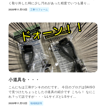
く取り外した時に少し汚れがあった程度でいつも通り…
2020年11月13日
工事/リフォーム
小道具を・・・
こんにちは三和デンキののだです。 今日のブログはDAISO
で見つけたちょっとした小道具の紹介です こちら！ なにこ
れ？って話ですが・・・L-LサイズとL-Sサイ…
2020年11月12日
地域雑談等