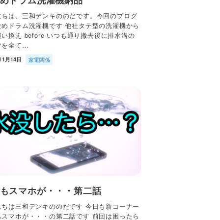
にちは、三和デンキののだです。今回のブログ
なめドラム洗濯機です 他社タテ型の洗濯機から
い換え before いつも通り撤去後に排水溝の
ツを全て…
11月14日
家電関係
もスマホが・・・第二話
にちは三和デンキののだです 今日も新コーナー
もスマホが・・・の第二話です 前回は困ったら