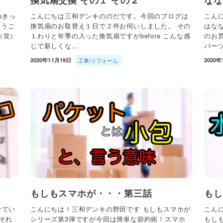
sきっ
こんにちは三和デンキののだです。今回のブログは
こん
とうご
換気扇のお取替え１日で２件お伺いしました。 その
はな
（笑）
１わりと年季の入った換気扇ですがbefore こんな感
のお買
じで新しくな…
パー
2020年11月19日
工事/リフォーム
2020年
もしもスマホが・・・第三話
もし
せてい
こんにちは！三和デンキの野田です もしもスマホが
こん
それ
シリーズ第3弾ですが今回は簡単な節約術！スマホ
もし