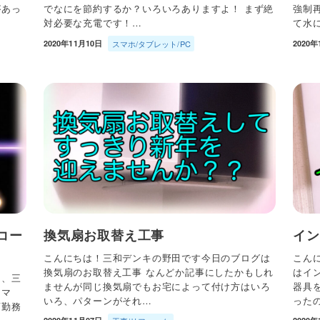
があっ
でなにを節約するか？いろいろありますよ！ まず絶
強制
対必要な充電です！…
て水
2020年11月10日
スマホ/タブレット/PC
2020年
コー
換気扇お取替え工事
イン
こんにちは！三和デンキの野田です今日のブログは
こん
換気扇のお取替え工事 なんどか記事にしたかもしれ
はイ
し、三
ませんが同じ換気扇でもお宅によって付け方はいろ
器具
スマ
いろ、パターンがそれ…
った
店勤務