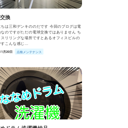
交換
にちは三和デンキののだです 今回のブログは電
換なのですがただの電球交換ではありません ち
とスリリングな場所ですとあるオフィスビルの
ですこんな感じ…
11月20日
点検メンテナンス
めドラム洗濯機納品