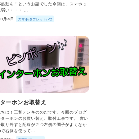
再起動を！というお話でした今回は、スマホっ
に弱い・・・ …
11月09日
スマホ/タブレット/PC
ターホンお取替え
にちは！三和デンキののだです。今回のブログ
ンターホンのお買い替え、取付工事です。 古い
を取り外すと配線が２つ左側の調子がよくなか
ので右側を使って…