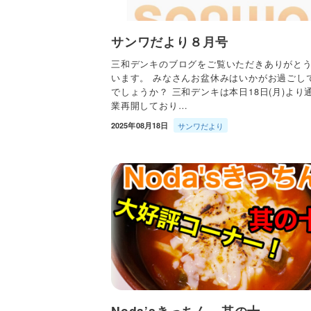
サンワだより８月号
三和デンキのブログをご覧いただきありがと
います。 みなさんお盆休みはいかがお過ごし
でしょうか？ 三和デンキは本日18日(月)より
業再開しており…
2025年08月18日
サンワだより
Noda’sきっちん 其の十