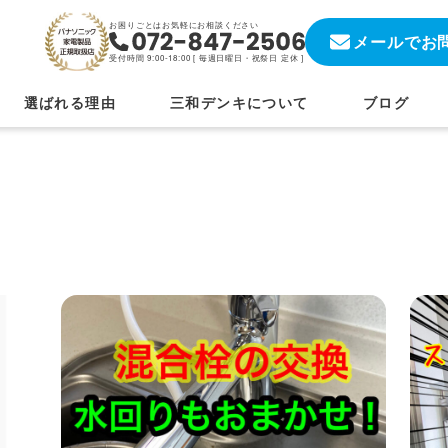
お困りごとはお気軽にお相談ください
メールでお
受付時間 9:00-18:00 [
毎週日曜日・祝祭日 定休
]
選ばれる理由
三和デンキについて
ブログ