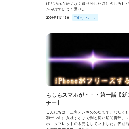
ほど汚れも酷くなく取り外した時に少し汚れ
た程度でいつも通り…
2020年11月13日
工事/リフォーム
もしもスマホが・・・第一話【新
ナー】
こんにちは、三和デンキののだです。わたく
和デンキに入社するまで割と長い期間携帯、
ホ、タブレットの販売をしていました。代理