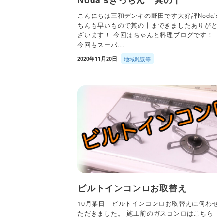
こんにちは三和デンキの野田です大好評Noda’
ちんも早いもので其の十まできましたありが
ざいます！ 今回はちゃんと料理ブログです！
今回もスーパ…
2020年11月20日
地域雑談等
ビルトインコンロお取替え
10月某日 ビルトインコンロお取替えに伺わ
ただきました。 施工前のガスコンロはこちら 