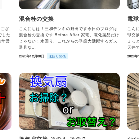
混合栓の交換
電球
うござ
こんにちは！三和デンキの野田です今日のブログは
こん
でした
混合栓の交換です Before After 家電、電化製品だけ
球交
通常営
じゃない！水回り、これからの季節大活躍するガス
ょっ
器具な…
天井
2020年12月08日
水回り関係
2020年
換気扇交換 その１ その２
なな