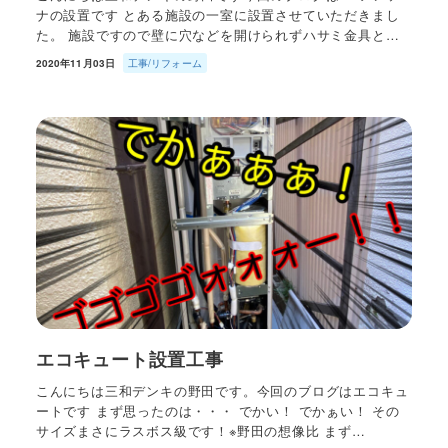
ナの設置です とある施設の一室に設置させていただきまし
た。 施設ですので壁に穴などを開けられずハサミ金具と…
2020年11月03日
工事/リフォーム
エコキュート設置工事
こんにちは三和デンキの野田です。今回のブログはエコキュ
ートです まず思ったのは・・・ でかい！ でかぁい！ その
サイズまさにラスボス級です！※野田の想像比 まず…