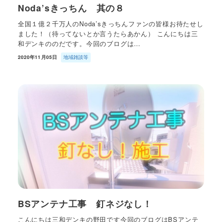
Noda’sきっちん 其の８
全国１億２千万人のNoda’sきっちんファンの皆様お待たせし
ました！（待ってないとか言うたらあかん） こんにちは三
和デンキののだです。今回のブログは…
2020年11月05日
地域雑談等
BSアンテナ工事 釘ネジなし！
こんにちは三和デンキの野田です今回のブログはBSアンテ